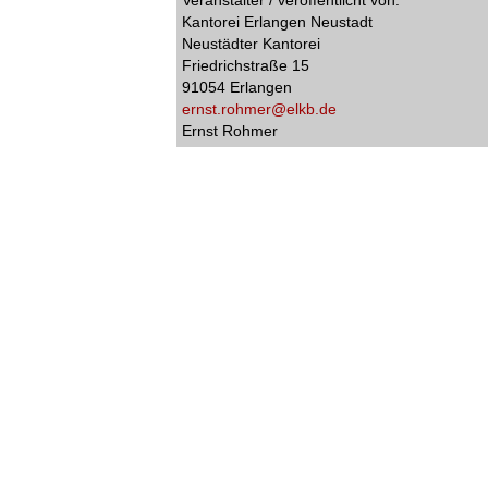
Veranstalter / veröffentlicht von:
Kantorei Erlangen Neustadt
Neustädter Kantorei
Friedrichstraße 15
91054 Erlangen
ernst.rohmer@elkb.de
Ernst Rohmer